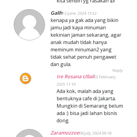
kita sendiri yg rasakan 👍
Galih
12 June, 2024 13:52
kenapa ya gak ada yang bikin
jamu jadi kaya minuman
kekinian jaman sekarang, agar
anak mudah tidak hanya
meminum minuman2 yang
tidak sehat penuh pengawet
dan gula.
Reply
Ire Rosana Ullail
02 February,
2025 11:10
Ada kok, malah ada yang
bentuknya cafe di Jakarta.
Mungkin di Semarang belum
ada :) bisa jadi lahan bisnis
dong.
Zaramozzoe
08 July, 2024 09:18