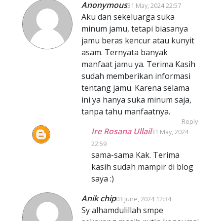
Anonymous
31 May, 2024 22:57
Aku dan sekeluarga suka
minum jamu, tetapi biasanya
jamu beras kencur atau kunyit
asam. Ternyata banyak
manfaat jamu ya. Terima Kasih
sudah memberikan informasi
tentang jamu. Karena selama
ini ya hanya suka minum saja,
tanpa tahu manfaatnya.
Reply
Ire Rosana Ullail
31 May, 2024
22:59
sama-sama Kak. Terima
kasih sudah mampir di blog
saya :)
Anik chip
03 June, 2024 12:34
Sy alhamdulillah smpe