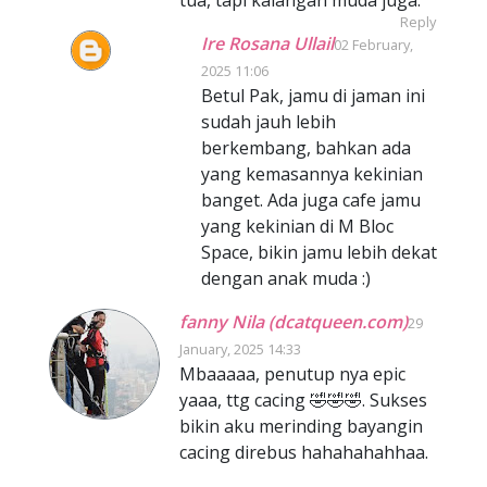
tua, tapi kalangan muda juga.
Reply
Ire Rosana Ullail
02 February,
2025 11:06
Betul Pak, jamu di jaman ini
sudah jauh lebih
berkembang, bahkan ada
yang kemasannya kekinian
banget. Ada juga cafe jamu
yang kekinian di M Bloc
Space, bikin jamu lebih dekat
dengan anak muda :)
fanny Nila (dcatqueen.com)
29
January, 2025 14:33
Mbaaaaa, penutup nya epic
yaaa, ttg cacing 🤣🤣🤣. Sukses
bikin aku merinding bayangin
cacing direbus hahahahahhaa.