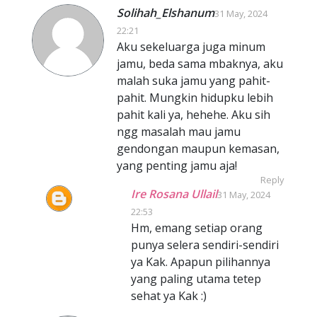
Solihah_Elshanum
31 May, 2024
22:21
Aku sekeluarga juga minum
jamu, beda sama mbaknya, aku
malah suka jamu yang pahit-
pahit. Mungkin hidupku lebih
pahit kali ya, hehehe. Aku sih
ngg masalah mau jamu
gendongan maupun kemasan,
yang penting jamu aja!
Reply
Ire Rosana Ullail
31 May, 2024
22:53
Hm, emang setiap orang
punya selera sendiri-sendiri
ya Kak. Apapun pilihannya
yang paling utama tetep
sehat ya Kak :)