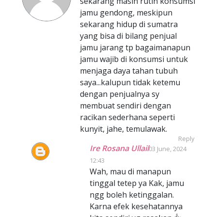
sekarang masih rutin konsumsi
jamu gendong, meskipun
sekarang hidup di sumatra
yang bisa di bilang penjual
jamu jarang tp bagaimanapun
jamu wajib di konsumsi untuk
menjaga daya tahan tubuh
saya...kalupun tidak ketemu
dengan penjualnya sy
membuat sendiri dengan
racikan sederhana seperti
kunyit, jahe, temulawak.
Reply
Ire Rosana Ullail
03 June, 2024
12:43
Wah, mau di manapun
tinggal tetep ya Kak, jamu
ngg boleh ketinggalan.
Karna efek kesehatannya