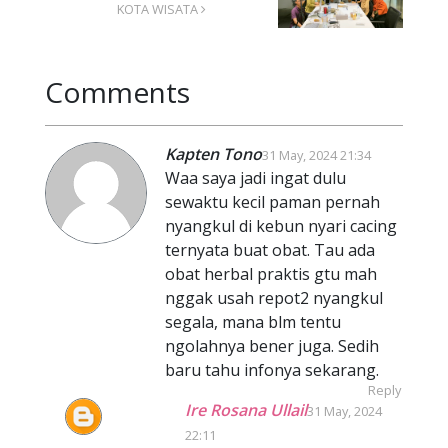
KOTA WISATA
Comments
Kapten Tono
31 May, 2024 21:34
Waa saya jadi ingat dulu
sewaktu kecil paman pernah
nyangkul di kebun nyari cacing
ternyata buat obat. Tau ada
obat herbal praktis gtu mah
nggak usah repot2 nyangkul
segala, mana blm tentu
ngolahnya bener juga. Sedih
baru tahu infonya sekarang.
Reply
Ire Rosana Ullail
31 May, 2024
22:11