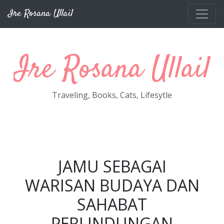
Skip to main content
Ire Rosana Ullail
Ire Rosana Ullail
Traveling, Books, Cats, Lifesytle
JAMU SEBAGAI
WARISAN BUDAYA DAN
SAHABAT
PERLINDUNGAN