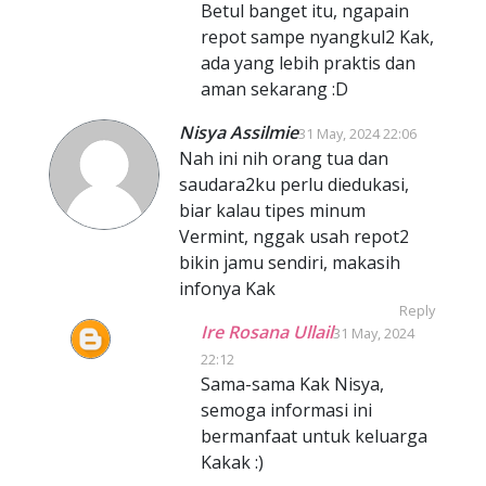
Betul banget itu, ngapain
repot sampe nyangkul2 Kak,
ada yang lebih praktis dan
aman sekarang :D
Nisya Assilmie
31 May, 2024 22:06
Nah ini nih orang tua dan
saudara2ku perlu diedukasi,
biar kalau tipes minum
Vermint, nggak usah repot2
bikin jamu sendiri, makasih
infonya Kak
Reply
Ire Rosana Ullail
31 May, 2024
22:12
Sama-sama Kak Nisya,
semoga informasi ini
bermanfaat untuk keluarga
Kakak :)