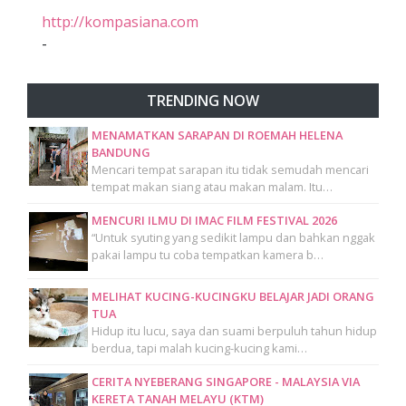
http://kompasiana.com
-
TRENDING NOW
MENAMATKAN SARAPAN DI ROEMAH HELENA
BANDUNG
Mencari tempat sarapan itu tidak semudah mencari
tempat makan siang atau makan malam. Itu…
MENCURI ILMU DI IMAC FILM FESTIVAL 2026
“Untuk syuting yang sedikit lampu dan bahkan nggak
pakai lampu tu coba tempatkan kamera b…
MELIHAT KUCING-KUCINGKU BELAJAR JADI ORANG
TUA
Hidup itu lucu, saya dan suami berpuluh tahun hidup
berdua, tapi malah kucing-kucing kami…
CERITA NYEBERANG SINGAPORE - MALAYSIA VIA
KERETA TANAH MELAYU (KTM)