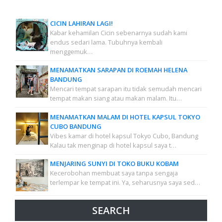
CICIN LAHIRAN LAGI!
Kabar kehamilan Cicin sebenarnya sudah kami
endus sedari lama. Tubuhnya kembali
menggemuk…
MENAMATKAN SARAPAN DI ROEMAH HELENA
BANDUNG
Mencari tempat sarapan itu tidak semudah mencari
tempat makan siang atau makan malam. Itu…
MENAMATKAN MALAM DI HOTEL KAPSUL TOKYO
CUBO BANDUNG
Vibes kamar di hotel kapsul Tokyo Cubo, Bandung
Kalau tak menginap di hotel kapsul saya t…
MENJARING SUNYI DI TOKO BUKU KOBAM
Kecerobohan membuat saya tanpa sengaja
terlempar ke tempat ini. Ya, seharusnya saya sed…
SEARCH