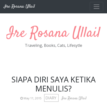
Skip to main content
Ire Rosana Ullail
Ire Rosana Ullail
Traveling, Books, Cats, Lifesytle
SIAPA DIRI SAYA KETIKA
MENULIS?
DIARY
Ire Rosana Ullail
May 11, 2015