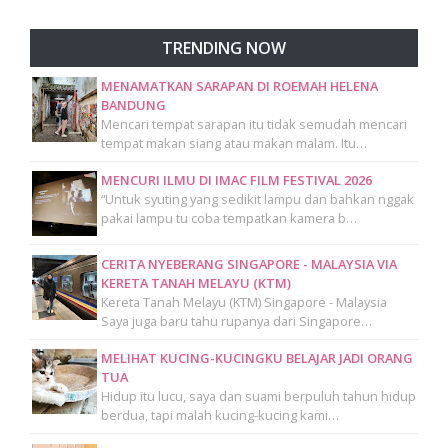
TRENDING NOW
MENAMATKAN SARAPAN DI ROEMAH HELENA
BANDUNG
Mencari tempat sarapan itu tidak semudah mencari
tempat makan siang atau makan malam. Itu…
MENCURI ILMU DI IMAC FILM FESTIVAL 2026
“Untuk syuting yang sedikit lampu dan bahkan nggak
pakai lampu tu coba tempatkan kamera b…
CERITA NYEBERANG SINGAPORE - MALAYSIA VIA
KERETA TANAH MELAYU (KTM)
Kereta Tanah Melayu (KTM) Singapore - Malaysia
Saya juga baru tahu rupanya dari Singapore…
MELIHAT KUCING-KUCINGKU BELAJAR JADI ORANG
TUA
Hidup itu lucu, saya dan suami berpuluh tahun hidup
berdua, tapi malah kucing-kucing kami…