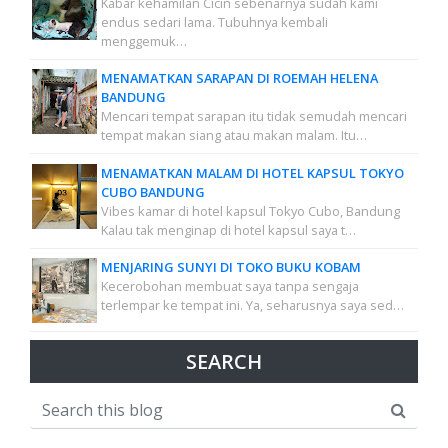
Kabar kehamilan Cicin sebenarnya sudah kami
endus sedari lama. Tubuhnya kembali
menggemuk…
MENAMATKAN SARAPAN DI ROEMAH HELENA
BANDUNG
Mencari tempat sarapan itu tidak semudah mencari
tempat makan siang atau makan malam. Itu…
MENAMATKAN MALAM DI HOTEL KAPSUL TOKYO
CUBO BANDUNG
Vibes kamar di hotel kapsul Tokyo Cubo, Bandung
Kalau tak menginap di hotel kapsul saya t…
MENJARING SUNYI DI TOKO BUKU KOBAM
Kecerobohan membuat saya tanpa sengaja
terlempar ke tempat ini. Ya, seharusnya saya sed…
SEARCH