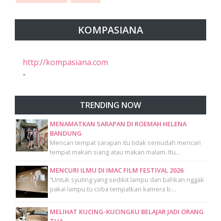
KOMPASIANA
http://kompasiana.com
-
TRENDING NOW
MENAMATKAN SARAPAN DI ROEMAH HELENA
BANDUNG
Mencari tempat sarapan itu tidak semudah mencari
tempat makan siang atau makan malam. Itu…
MENCURI ILMU DI IMAC FILM FESTIVAL 2026
“Untuk syuting yang sedikit lampu dan bahkan nggak
pakai lampu tu coba tempatkan kamera b…
MELIHAT KUCING-KUCINGKU BELAJAR JADI ORANG
TUA