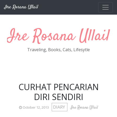
Skip to main content
Ire Rosana Ullail
Ire Rosana Ullail
Traveling, Books, Cats, Lifesytle
CURHAT PENCARIAN
DIRI SENDIRI
DIARY
Ire Rosana Ullail
October 12, 2013