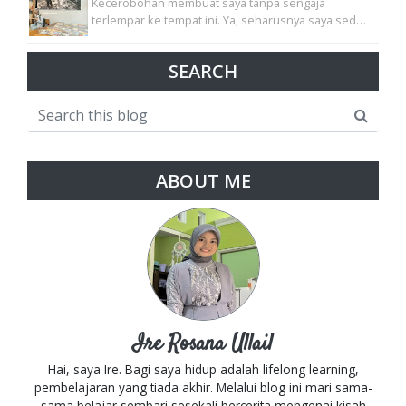
Kecerobohan membuat saya tanpa sengaja
terlempar ke tempat ini. Ya, seharusnya saya sed…
SEARCH
ABOUT ME
Ire Rosana Ullail
Hai, saya Ire. Bagi saya hidup adalah lifelong learning,
pembelajaran yang tiada akhir. Melalui blog ini mari sama-
sama belajar sembari sesekali bercerita mengenai kisah