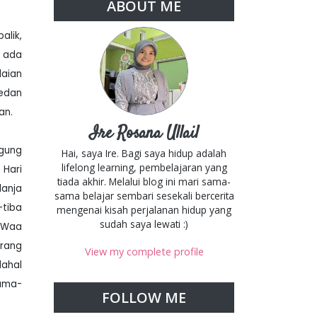
ABOUT ME
lik,
k ada
laian
edan
an.
Ire Rosana Ullail
ggung
Hai, saya Ire. Bagi saya hidup adalah
lifelong learning, pembelajaran yang
 Hari
tiada akhir. Melalui blog ini mari sama-
lanja
sama belajar sembari sesekali bercerita
-tiba
mengenai kisah perjalanan hidup yang
sudah saya lewati :)
 “Waa
orang
View my complete profile
dahal
lama-
FOLLOW ME