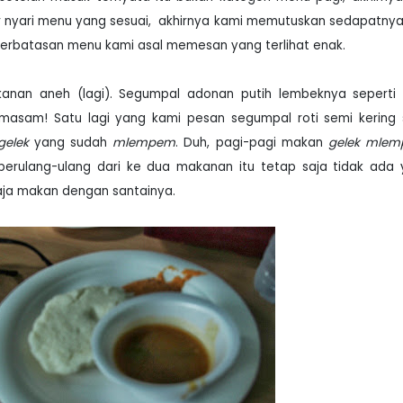
r nyari menu yang sesuai,
akhirnya kami memutuskan sedapatnya
keterbatasan menu kami asal memesan yang terlihat enak.
kanan aneh (lagi). Segumpal adonan putih lembeknya seperti
masam! Satu lagi yang kami pesan segumpal roti semi kering
gelek
yang sudah
mlempem
. Duh, pagi-pagi makan
gelek mle
erulang-ulang dari ke dua makanan itu tetap saja tidak ada
 aja makan dengan santainya.