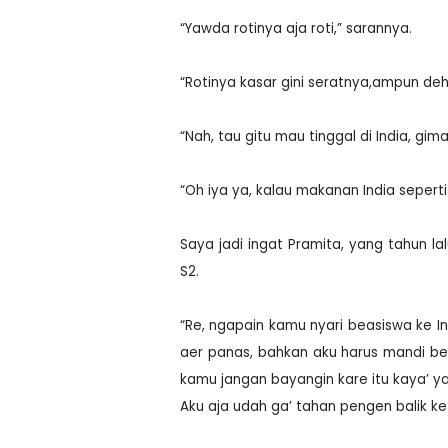
“Yawda rotinya aja roti,” sarannya.
“Rotinya kasar gini seratnya,ampun deh
“Nah, tau gitu mau tinggal di India, gi
“Oh iya ya, kalau makanan India seperti 
Saya jadi ingat Pramita, yang tahun l
S2.
“Re, ngapain kamu nyari beasiswa ke Ind
aer panas, bahkan aku harus mandi ber
kamu jangan bayangin kare itu kaya’ ya
Aku aja udah ga’ tahan pengen balik ke I