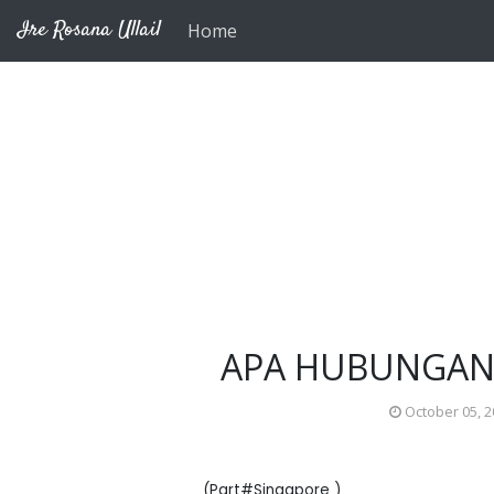
Skip to main content
Ire Rosana Ullail
Home
APA HUBUNGAN
October 05, 
(Part#Singapore )