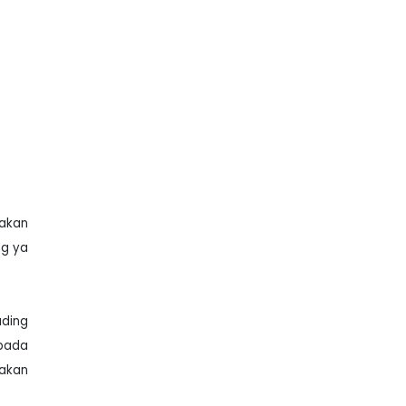
akan
ng ya
uding
ipada
 akan