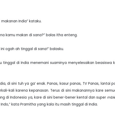
 makanan India” kataku.
mana kamu makan di sana?” balas Itha enteng.
ini ogah ah tinggal di sana!” balasku.
alu tinggal di India menemani suaminya menyelesaikan beasiswa k
ia, di sini tuh ya ga’ enak. Panas, kasur panas, TV Panas, lantai p
kali-kali karena kepanasan. Terus di sini makanannya kare semu
ng di Indonesia ya, kare di sini bener-bener kental dan super
mbl
ndo,” kata Pramitha yang kala itu masih tinggal di India.