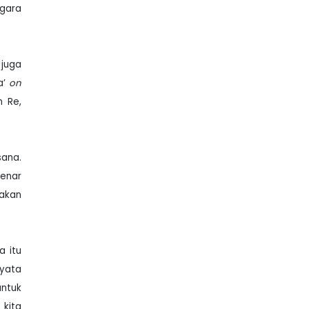
egara
 juga
a’
on
h Re,
sana.
benar
akan
a itu
nyata
ntuk
 kita