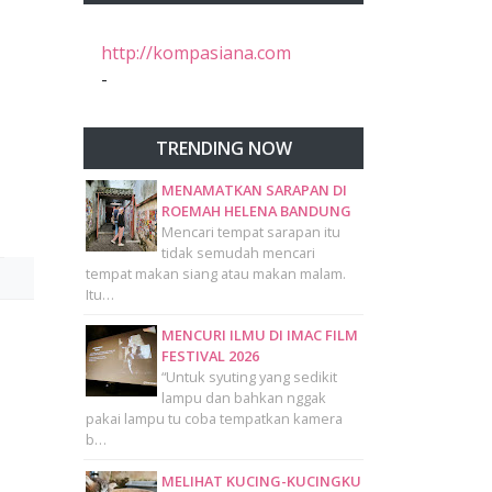
http://kompasiana.com
-
TRENDING NOW
MENAMATKAN SARAPAN DI
ROEMAH HELENA BANDUNG
Mencari tempat sarapan itu
tidak semudah mencari
tempat makan siang atau makan malam.
Itu…
MENCURI ILMU DI IMAC FILM
FESTIVAL 2026
“Untuk syuting yang sedikit
lampu dan bahkan nggak
pakai lampu tu coba tempatkan kamera
b…
MELIHAT KUCING-KUCINGKU