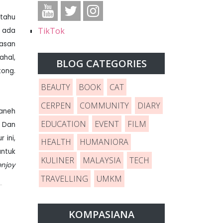
 tahu
TikTok
, ada
wasan
ahal,
BLOG CATEGORIES
tong.
BEAUTY
BOOK
CAT
CERPEN
COMMUNITY
DIARY
 aneh
EDUCATION
EVENT
FILM
. Dan
 ini,
HEALTH
HUMANIORA
untuk
KULINER
MALAYSIA
TECH
enjoy
TRAVELLING
UMKM
KOMPASIANA