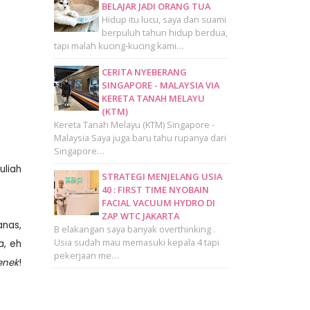
BELAJAR JADI ORANG TUA
Hidup itu lucu, saya dan suami
berpuluh tahun hidup berdua,
tapi malah kucing-kucing kami…
CERITA NYEBERANG
SINGAPORE - MALAYSIA VIA
KERETA TANAH MELAYU
(KTM)
Kereta Tanah Melayu (KTM) Singapore -
Malaysia Saya juga baru tahu rupanya dari
Singapore…
uliah
STRATEGI MENJELANG USIA
40 : FIRST TIME NYOBAIN
FACIAL VACUUM HYDRO DI
ZAP WTC JAKARTA
anas,
B elakangan saya banyak overthinking .
Usia sudah mau memasuki kepala 4 tapi
a, eh
pekerjaan me…
enek
!