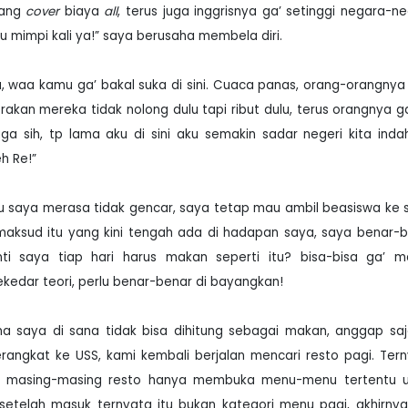
yang
cover
biaya
all
, terus juga inggrisnya ga’ setinggi negara-n
itu mimpi kali ya!” saya berusaha membela diri.
a, waa kamu ga’ bakal suka di sini. Cuaca panas, orang-orangnya
abrakan mereka tidak nolong dulu tapi ribut dulu, terus orangnya g
ga sih, tp lama aku di sini aku semakin sadar negeri kita inda
h Re!”
itu saya merasa tidak gencar, saya tetap mau ambil beasiswa ke 
i maksud itu yang kini tengah ada di hadapan saya, saya benar-
ti saya tiap hari harus makan seperti itu? bisa-bisa ga’ m
ekedar teori, perlu benar-benar di bayangkan!
 saya di sana tidak bisa dihitung sebagai makan, anggap saj
erangkat ke USS, kami kembali berjalan mencari resto pagi. Ter
an masing-masing resto hanya membuka menu-menu tertentu u
ee...setelah masuk ternyata itu bukan kategori menu pagi, akhirnya