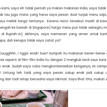
kami, saya sih tidak pernah ya makan makanan India, saya tidak
k tau juga mana yang harus saya pesan. Asal tunjuk menu saja
plus
melirik harga tentunya.
Karena resto tersebut masih di ka
enengah ke bawah di Singapore) harga menu pun tidak sebegitu m
u di Rupiah-in). Akhirnya, saya memesan yang aman untuk kan
pa, duh kenapa tidak saya catat ya?
 Ouugghhh...! ngga’ enak! Suer! Sumpah itu makanan bener-bener
is seperti di film-film India itu dengan 2 mangkuk kecil saus kare
k enak. Sudah saya coba mengkombinasikan ketiganya, ini campur
ak! Untung teh tarik yang saya pesan cukup enak jadi cukup 
dari tadi tetap berusaha saya nikmati. Saya lihat Itha, makan