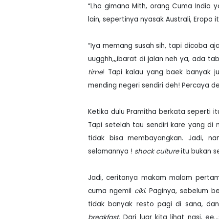
“Lha gimana Mith, orang Cuma India 
lain, sepertinya nyasak Australi, Eropa 
“Iya memang susah sih, tapi dicoba aj
uugghh,,,ibarat di jalan neh ya, ada t
time
! Tapi kalau yang baek banyak ju
mending negeri sendiri deh! Percaya de
Ketika dulu Pramitha berkata seperti 
Tapi setelah tau sendiri kare yang d
tidak bisa membayangkan. Jadi, nan
selamannya !
shock culture
itu bukan s
Jadi, ceritanya makam malam pertama
cuma ngemil
ciki
. Paginya, sebelum b
tidak banyak resto pagi di sana, d
breakfast
. Dari luar kita lihat nasi, 