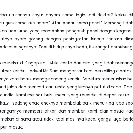
a urusannya sayur bayam sama ingin jadi dokter? kalau diba
au guru sama kue apem? Atau penari sama pecel? Memang tida
ak akan ada jurnal yang membahas ‘pengaruh pecel dengan kegemu
kmatnya ayam goreng dengan peningkatan kinerja tentara dim
ada hubungannya! Tapi di hidup saya beda, itu sangat berhubung
mereka, di Singapura.
Mula cerita dari biro yang tidak menan
uliner sendiri. Jadwal Mr. Sam mengantar kami berkeliling dibatasi.
amnya kami harus menggelandang sendiri. Sebelum meneruskan be
suri jalan dan mencari-cari resto yang kiranya patut dicoba. Tiba
to India, kami melihat buku menu yang tersedia di depan resto.
a Tha..?” sedang enak-enaknya membolak balik menu tiba-tiba se
..” tangannya mempersilahkan dan memberi kami jalan masuk! Pa
akan di sana atau tidak, tapi mas-nya kece, gengsi juga ber
 pun masuk.