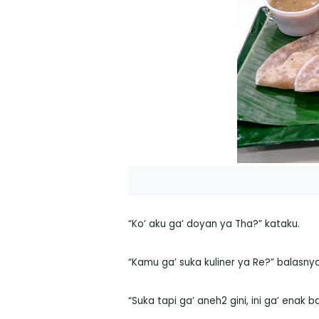
“Ko’ aku ga’ doyan ya Tha?” kataku.
“Kamu ga’ suka kuliner ya Re?” balasnya
“Suka tapi ga’ aneh2 gini, ini ga’ enak 