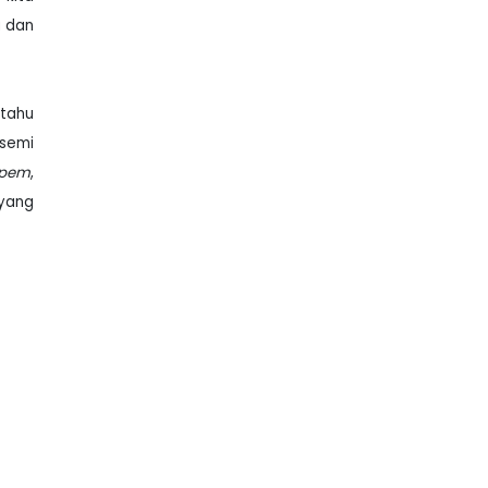
 dan
 tahu
 semi
mpem
,
 yang