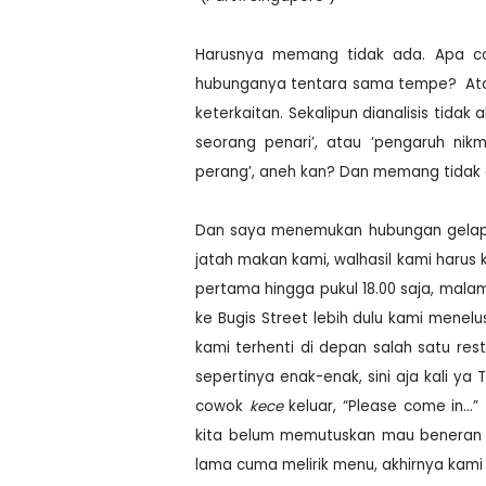
Harusnya memang tidak ada. Apa cob
hubunganya tentara sama tempe?
At
keterkaitan. Sekalipun dianalisis tid
seorang penari’, atau ‘pengaruh ni
perang’, aneh kan? Dan memang tidak 
Dan saya menemukan hubungan gelap 
jatah makan kami, walhasil kami harus k
pertama hingga pukul 18.00 saja, mal
ke Bugis Street lebih dulu kami menelu
kami terhenti di depan salah satu res
sepertinya enak-enak, sini aja kali y
cowok
kece
keluar, “Please come in.
kita belum memutuskan mau beneran m
lama cuma melirik menu, akhirnya kami