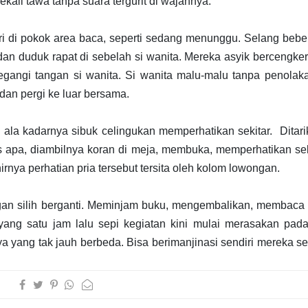
ali tawa tanpa suara tergurit di wajahnya.
ri di pokok area baca, seperti sedang menunggu. Selang beb
an duduk rapat di sebelah si wanita. Mereka asyik bercengk
egangi tangan si wanita. Si wanita malu-malu tanpa penolak
an pergi ke luar bersama.
ala kadarnya sibuk celingukan memperhatikan sekitar.
Ditar
us apa, diambilnya koran di meja, membuka, memperhatikan sek
nya perhatian pria tersebut tersita oleh kolom lowongan.
an silih berganti. Meminjam buku, mengembalikan, membaca 
yang satu jam lalu sepi kegiatan kini mulai merasakan pada
nya yang tak jauh berbeda. Bisa berimanjinasi sendiri mereka 