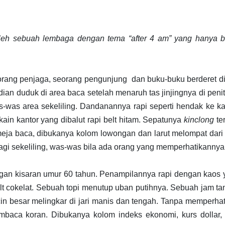
i oleh sebuah lembaga dengan tema “after 4 am” yang hanya 
 orang penjaga, seorang pengunjung
dan buku-buku berderet di
n duduk di area baca setelah menaruh tas jinjingnya di peni
was area sekeliling. Dandanannya rapi seperti hendak ke ka
ain kantor yang dibalut rapi belt hitam. Sepatunya
kinclong
ter
 meja baca, dibukanya kolom lowongan dan larut melompat dari
lagi sekeliling, was-was bila ada orang yang memperhatikannya
ngan kisaran umur 60 tahun. Penampilannya rapi dengan kaos
t cokelat. Sebuah topi menutup uban putihnya. Sebuah jam t
in besar melingkar di jari manis dan tengah. Tanpa memperha
embaca koran. Dibukanya kolom indeks ekonomi, kurs dollar,