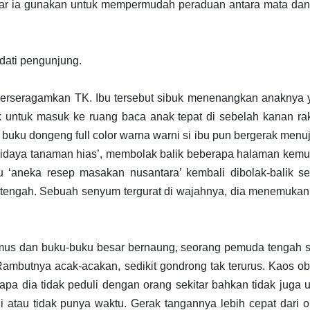
ar ia gunakan untuk mempermudah peraduan antara mata dan 
adati pengunjung.
erseragamkan TK. Ibu tersebut sibuk menenangkan anaknya 
ak untuk masuk ke ruang baca anak tepat di sebelah kanan ra
buku dongeng full color warna warni si ibu pun bergerak menu
udidaya tanaman hias’, membolak balik beberapa halaman kem
ku ‘aneka resep masakan nusantara’ kembali dibolak-balik s
ketengah. Sebuah senyum tergurat di wajahnya, dia menemuka
amus dan buku-buku besar bernaung, seorang pemuda tengah s
Rambutnya acak-acakan, sedikit gondrong tak terurus. Kaos o
apa dia tidak peduli dengan orang sekitar bahkan tidak juga 
li atau tidak punya waktu. Gerak tangannya lebih cepat dari 