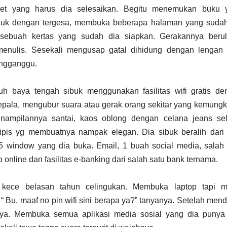
rget yang harus dia selesaikan. Begitu menemukan buku 
Duduk dengan tergesa, membuka beberapa halaman yang sudah
sebuah kertas yang sudah dia siapkan. Gerakannya berul
enulis. Sesekali mengusap gatal dihidung dengan lengan 
engganggu.
uh baya tengah sibuk menggunakan fasilitas wifi gratis de
epala, mengubur suara atau gerak orang sekitar yang kemung
nampilannya santai, kaos oblong dengan celana jeans selu
ipis yg membuatnya nampak elegan. Dia sibuk beralih dari 
5 window yang dia buka. Email, 1 buah social media, salah 
 online dan fasilitas e-banking dari salah satu bank ternama.
kece belasan tahun celingukan. Membuka laptop tapi m
“ Bu, maaf no pin wifi sini berapa ya?” tanyanya. Setelah men
nya. Membuka semua aplikasi media sosial yang dia punya