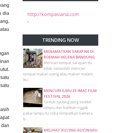
yang
 dia
http://kompasiana.com
-
ang,
atau
TRENDING NOW
MENAMATKAN SARAPAN DI
ngan
ROEMAH HELENA BANDUNG
kinan
Mencari tempat sarapan itu
tidak semudah mencari
tut.
tempat makan siang atau makan malam.
satu
Itu…
satu
MENCURI ILMU DI IMAC FILM
FESTIVAL 2026
“Untuk syuting yang sedikit
lampu dan bahkan nggak
asih
pakai lampu tu coba tempatkan kamera
dapat
b…
 dan
MELIHAT KUCING-KUCINGKU