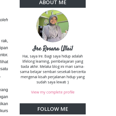
ABOUT ME
boleh
 rak,
Ire Rosana Ullail
tipan
ntor.
Hai, saya Ire. Bagi saya hidup adalah
lifelong learning, pembelajaran yang
lihat
tiada akhir. Melalui blog ini mari sama-
 satu
sama belajar sembari sesekali bercerita
.
mengenai kisah perjalanan hidup yang
sudah saya lewati :)
 yang
View my complete profile
angan
tikan
FOLLOW ME
 kurs