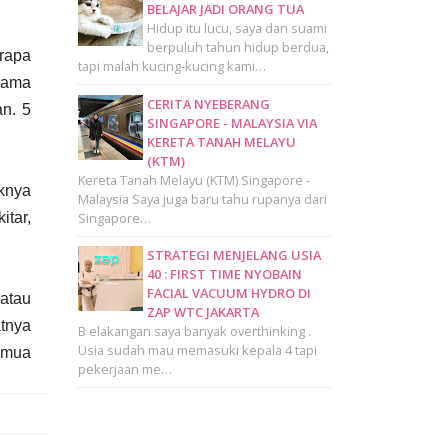
BELAJAR JADI ORANG TUA
Hidup itu lucu, saya dan suami
berpuluh tahun hidup berdua,
erapa
tapi malah kucing-kucing kami…
erama
CERITA NYEBERANG
an. 5
SINGAPORE - MALAYSIA VIA
KERETA TANAH MELAYU
(KTM)
Kereta Tanah Melayu (KTM) Singapore -
iknya
Malaysia Saya juga baru tahu rupanya dari
Singapore…
itar,
STRATEGI MENJELANG USIA
40 : FIRST TIME NYOBAIN
FACIAL VACUUM HYDRO DI
atau
ZAP WTC JAKARTA
tnya
B elakangan saya banyak overthinking .
Usia sudah mau memasuki kepala 4 tapi
semua
pekerjaan me…