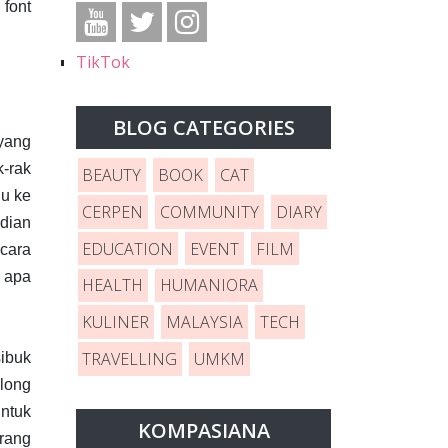
font
TikTok
BLOG CATEGORIES
yang
k-rak
BEAUTY
BOOK
CAT
ju ke
CERPEN
COMMUNITY
DIARY
udian
EDUCATION
EVENT
FILM
ecara
n apa
HEALTH
HUMANIORA
KULINER
MALAYSIA
TECH
TRAVELLING
UMKM
ibuk
blong
untuk
KOMPASIANA
orang