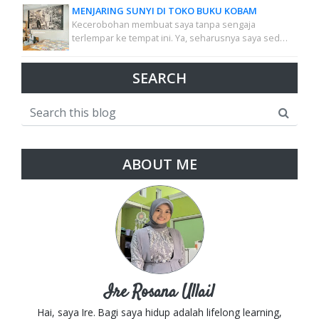
MENJARING SUNYI DI TOKO BUKU KOBAM
Kecerobohan membuat saya tanpa sengaja
terlempar ke tempat ini. Ya, seharusnya saya sed…
SEARCH
ABOUT ME
Ire Rosana Ullail
Hai, saya Ire. Bagi saya hidup adalah lifelong learning,