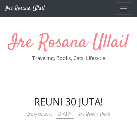
Skip to main content
Ire Rosana Ullail
Ire Rosana Ullail
Traveling, Books, Cats, Lifesytle
REUNI 30 JUTA!
DIARY
Ire Rosana Ullail
July 09, 2013