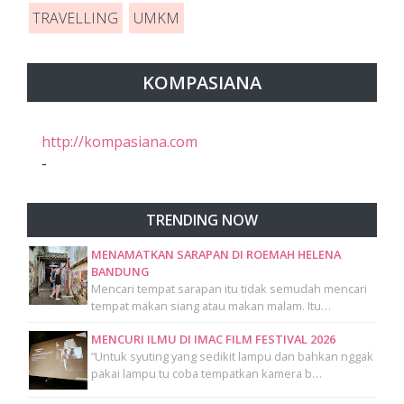
TRAVELLING
UMKM
KOMPASIANA
http://kompasiana.com
-
TRENDING NOW
MENAMATKAN SARAPAN DI ROEMAH HELENA
BANDUNG
Mencari tempat sarapan itu tidak semudah mencari
tempat makan siang atau makan malam. Itu…
MENCURI ILMU DI IMAC FILM FESTIVAL 2026
“Untuk syuting yang sedikit lampu dan bahkan nggak
pakai lampu tu coba tempatkan kamera b…