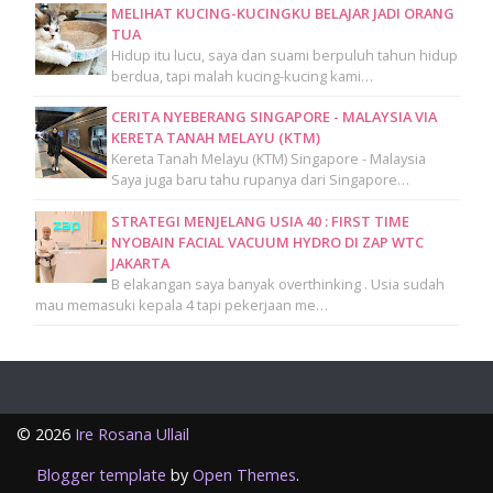
MELIHAT KUCING-KUCINGKU BELAJAR JADI ORANG
TUA
Hidup itu lucu, saya dan suami berpuluh tahun hidup
berdua, tapi malah kucing-kucing kami…
CERITA NYEBERANG SINGAPORE - MALAYSIA VIA
KERETA TANAH MELAYU (KTM)
Kereta Tanah Melayu (KTM) Singapore - Malaysia
Saya juga baru tahu rupanya dari Singapore…
STRATEGI MENJELANG USIA 40 : FIRST TIME
NYOBAIN FACIAL VACUUM HYDRO DI ZAP WTC
JAKARTA
B elakangan saya banyak overthinking . Usia sudah
mau memasuki kepala 4 tapi pekerjaan me…
©
2026
Ire Rosana Ullail
Blogger template
by
Open Themes
.