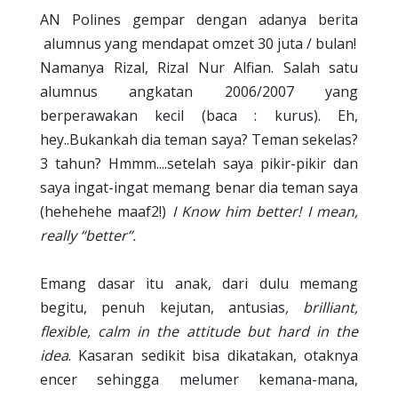
AN Polines gempar dengan adanya berita
alumnus yang mendapat omzet 30 juta / bulan!
Namanya Rizal, Rizal Nur Alfian. Salah satu
alumnus angkatan 2006/2007 yang
berperawakan kecil (baca : kurus). Eh,
hey..Bukankah dia teman saya? Teman sekelas?
3 tahun? Hmmm....setelah saya pikir-pikir dan
saya ingat-ingat memang benar dia teman saya
(hehehehe maaf2!)
I Know him better! I mean,
really “better”.
Emang dasar itu anak, dari dulu memang
begitu, penuh kejutan, antusias
, brilliant,
flexible, calm in the attitude but hard in the
idea
. Kasaran sedikit bisa dikatakan, otaknya
encer sehingga melumer kemana-mana,