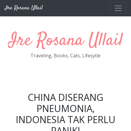
Skip to main content
Ire Rosana Ullail
Ire Rosana Ullail
Traveling, Books, Cats, Lifesytle
CHINA DISERANG
PNEUMONIA,
INDONESIA TAK PERLU
PANIK!