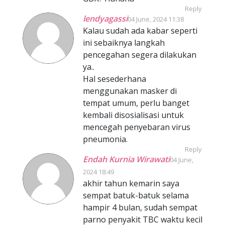
Reply
lendyagassi
04 June, 2024 11:38
Kalau sudah ada kabar seperti
ini sebaiknya langkah
pencegahan segera dilakukan
ya..
Hal sesederhana
menggunakan masker di
tempat umum, perlu banget
kembali disosialisasi untuk
mencegah penyebaran virus
pneumonia.
Reply
Endah Kurnia Wirawati
04 June,
2024 18:49
akhir tahun kemarin saya
sempat batuk-batuk selama
hampir 4 bulan, sudah sempat
parno penyakit TBC waktu kecil