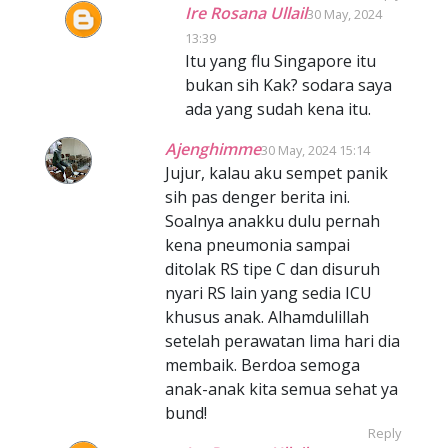
Ire Rosana Ullail
30 May, 2024
13:39
Itu yang flu Singapore itu
bukan sih Kak? sodara saya
ada yang sudah kena itu.
Ajenghimme
30 May, 2024 15:14
Jujur, kalau aku sempet panik
sih pas denger berita ini.
Soalnya anakku dulu pernah
kena pneumonia sampai
ditolak RS tipe C dan disuruh
nyari RS lain yang sedia ICU
khusus anak. Alhamdulillah
setelah perawatan lima hari dia
membaik. Berdoa semoga
anak-anak kita semua sehat ya
bund!
Reply