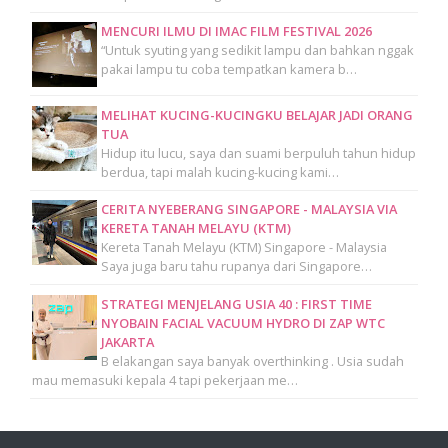
MENCURI ILMU DI IMAC FILM FESTIVAL 2026
“Untuk syuting yang sedikit lampu dan bahkan nggak
pakai lampu tu coba tempatkan kamera b…
MELIHAT KUCING-KUCINGKU BELAJAR JADI ORANG
TUA
Hidup itu lucu, saya dan suami berpuluh tahun hidup
berdua, tapi malah kucing-kucing kami…
CERITA NYEBERANG SINGAPORE - MALAYSIA VIA
KERETA TANAH MELAYU (KTM)
Kereta Tanah Melayu (KTM) Singapore - Malaysia
Saya juga baru tahu rupanya dari Singapore…
STRATEGI MENJELANG USIA 40 : FIRST TIME
NYOBAIN FACIAL VACUUM HYDRO DI ZAP WTC
JAKARTA
B elakangan saya banyak overthinking . Usia sudah
mau memasuki kepala 4 tapi pekerjaan me…