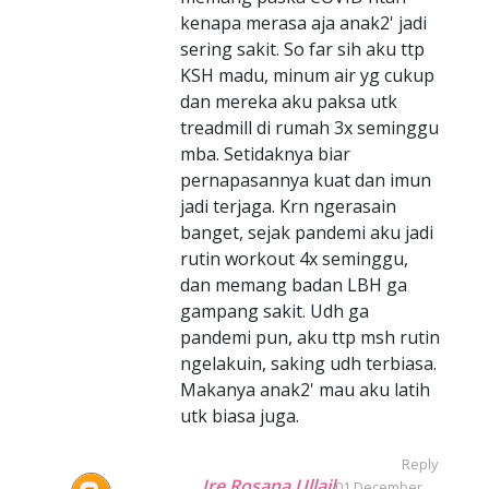
kenapa merasa aja anak2' jadi
sering sakit. So far sih aku ttp
KSH madu, minum air yg cukup
dan mereka aku paksa utk
treadmill di rumah 3x seminggu
mba. Setidaknya biar
pernapasannya kuat dan imun
jadi terjaga. Krn ngerasain
banget, sejak pandemi aku jadi
rutin workout 4x seminggu,
dan memang badan LBH ga
gampang sakit. Udh ga
pandemi pun, aku ttp msh rutin
ngelakuin, saking udh terbiasa.
Makanya anak2' mau aku latih
utk biasa juga.
Reply
Ire Rosana Ullail
01 December,