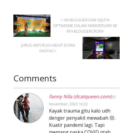
100 BLOGGER DAN SEJUTA
OPTIMISME DALAM ANNIVERSARY KE
9TH BLOGGERCRONY
JURUS ANTI RUGI HIDUP DI ERA
DIGITAL!
Comments
fanny Nila (dcatqueen.com)
30
November, 2023 16:22
Kayak trauma gitu kalo udh
denger penyakit mewabah 😔.
Kuatir pandemi lagi. Tapi
memang paska COVID ntah