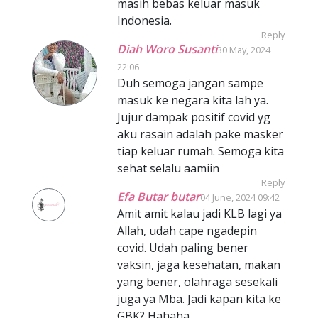
masih bebas keluar masuk
Indonesia.
Reply
Diah Woro Susanti
30 May, 2024
22:06
Duh semoga jangan sampe
masuk ke negara kita lah ya.
Jujur dampak positif covid yg
aku rasain adalah pake masker
tiap keluar rumah. Semoga kita
sehat selalu aamiin
Reply
Efa Butar butar
04 June, 2024 09:42
Amit amit kalau jadi KLB lagi ya
Allah, udah cape ngadepin
covid. Udah paling bener
vaksin, jaga kesehatan, makan
yang bener, olahraga sesekali
juga ya Mba. Jadi kapan kita ke
GBK? Hahaha