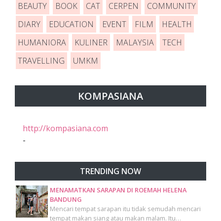
BEAUTY
BOOK
CAT
CERPEN
COMMUNITY
DIARY
EDUCATION
EVENT
FILM
HEALTH
HUMANIORA
KULINER
MALAYSIA
TECH
TRAVELLING
UMKM
KOMPASIANA
http://kompasiana.com
-
TRENDING NOW
MENAMATKAN SARAPAN DI ROEMAH HELENA
BANDUNG
Mencari tempat sarapan itu tidak semudah mencari
tempat makan siang atau makan malam. Itu…