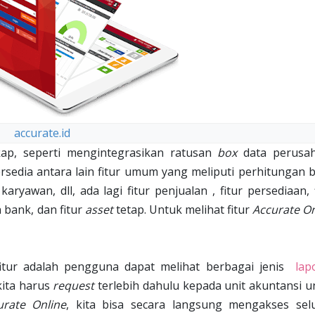
accurate.id
gkap, seperti mengintegrasikan ratusan
box
data perusa
tersedia antara lain fitur umum yang meliputi perhitungan 
karyawan, dll, ada lagi fitur penjualan , fitur persediaan, 
n bank, dan fitur
asset
tetap. Untuk melihat fitur
Accurate On
fitur adalah pengguna dapat melihat berbagai jenis
lap
kita harus
request
terlebih dahulu kepada unit akuntansi u
urate Online
, kita bisa secara langsung mengakses sel