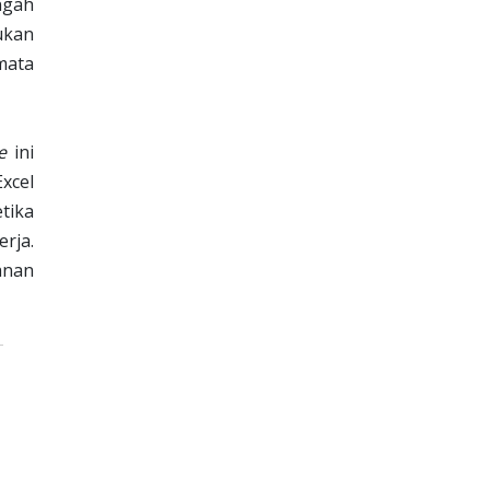
ngah
ukan
mata
e
ini
xcel
tika
rja.
anan