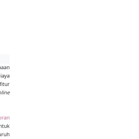
haan
biaya
fitur
line
oran
ntuk
uruh