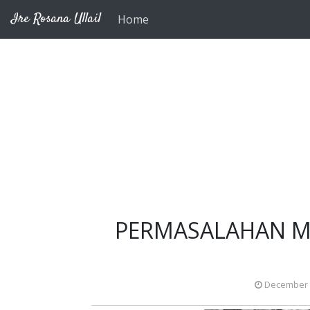
Skip to main content
Ire Rosana Ullail
Home
PERMASALAHAN M
December 