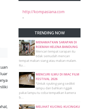
http://kompasiana.com
-
TRENDING NOW
MENAMATKAN SARAPAN DI
ROEMAH HELENA BANDUNG
Mencari tempat sarapan itu
tidak semudah mencari
tempat makan siang atau makan malam.
Itu…
kuan
luar
MENCURI ILMU DI IMAC FILM
FESTIVAL 2026
anya
“Untuk syuting yang sedikit
liki
lampu dan bahkan nggak
pakai lampu tu coba tempatkan kamera
b…
hal,
MELIHAT KUCING-KUCINGKU