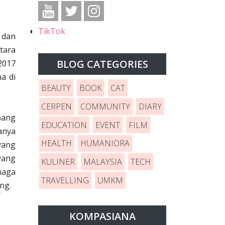
TikTok
 dan
ntara
BLOG CATEGORIES
2017
a di
BEAUTY
BOOK
CAT
CERPEN
COMMUNITY
DIARY
bang
EDUCATION
EVENT
FILM
anya
HEALTH
HUMANIORA
yang
 yang
KULINER
MALAYSIA
TECH
naga
TRAVELLING
UMKM
ng.
KOMPASIANA