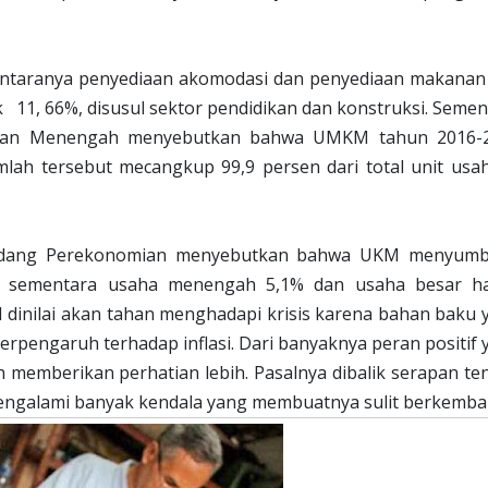
di antaranya penyediaan akomodasi dan penyediaan makanan
k
11, 66%, disusul sektor pendidikan dan konstruksi. Seme
l dan Menengah menyebutkan bahwa UMKM tahun 2016-
mlah tersebut mecangkup 99,9 persen dari total unit usah
Bidang Perekonomian menyebutkan bahwa UKM menyum
4% sementara usaha menengah 5,1% dan usaha besar h
dinilai akan tahan menghadapi krisis karena bahan baku 
 terpengaruh terhadap inflasi. Dari banyaknya peran positif
h memberikan perhatian lebih. Pasalnya dibalik serapan te
 mengalami banyak kendala yang membuatnya sulit berkemba