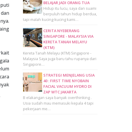
BELAJAR JADI ORANG TUA
puti
Hidup itu lucu, saya dan suami
 dan
berpuluh tahun hidup berdua,
tapi malah kucing-kucing kami…
nya.
aing
CERITA NYEBERANG
SINGAPORE - MALAYSIA VIA
KERETA TANAH MELAYU
(KTM)
kait
Kereta Tanah Melayu (KTM) Singapore -
Malaysia Saya juga baru tahu rupanya dari
gala
Singapore…
lum
STRATEGI MENJELANG USIA
cara
40 : FIRST TIME NYOBAIN
anyak
FACIAL VACUUM HYDRO DI
.
ZAP WTC JAKARTA
B elakangan saya banyak overthinking .
Usia sudah mau memasuki kepala 4 tapi
pekerjaan me…