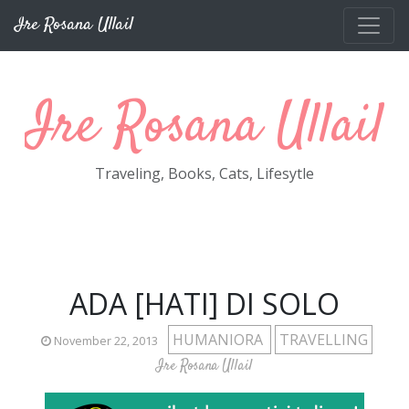
Skip to main content
Ire Rosana Ullail
Ire Rosana Ullail
Traveling, Books, Cats, Lifesytle
ADA [HATI] DI SOLO
HUMANIORA
TRAVELLING
November 22, 2013
Ire Rosana Ullail