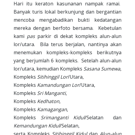
Hari itu keraton kasunanan nampak ramai.
Banyak turis lokal berkunjung dan bergantian
mencoba mengabadikan bukti kedatangan
mereka dengan berfoto bersama.
Kebetulan
kami
pas
parkir di dekat kompleks alun-alun
lor/utara.
Bila terus berjalan, nantinya akan
menemukan kompleks-kompleks berikutnya
yang berjumlah 6 kompleks.
Setelah alun-alun
lor/utara, kemudian
Kompleks
Sasana Sumewa
,
Kompleks
Sitihinggil Lor
/Utara,
Kompleks
Kamandungan Lor
/Utara,
Kompleks
Sri Manganti
,
Kompleks
Kedhaton
,
Kompleks
Kamagangan
,
Kompleks
Srimanganti Kidul
/Selatan
dan
Kemandungan Kidul
/Selatan,
serta Kompleks
Sitihinggil Kidul
dan
Alun-alun