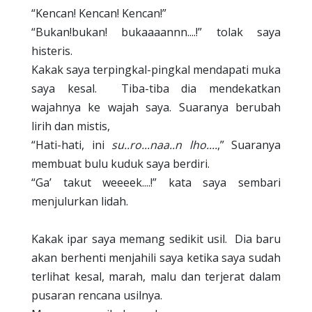
“Kencan! Kencan! Kencan!”
“Bukan!bukan! bukaaaannn....!” tolak saya
histeris.
Kakak saya terpingkal-pingkal mendapati muka
saya kesal.
Tiba-tiba dia mendekatkan
wajahnya ke wajah saya. Suaranya berubah
lirih dan mistis,
“Hati-hati, ini
su..ro...naa..n lho....
,” Suaranya
membuat bulu kuduk saya berdiri.
“Ga’ takut weeeek....!” kata saya sembari
menjulurkan lidah.
Kakak ipar saya memang sedikit usil.
Dia baru
akan berhenti menjahili saya ketika saya sudah
terlihat kesal, marah, malu dan terjerat dalam
pusaran rencana usilnya.