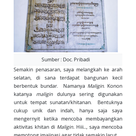
Sumber : Doc. Pribadi
Semakin penasaran, saya melangkah ke arah
selatan, di sana terdapat bangunan kecil
berbentuk bundar.
Namanya
Maligin
. Konon
katanya
maligin
dulunya sering digunakan
untuk tempat sunatan/khitanan.
Bentuknya
cukup unik dan indah, hanya saja saya
mengernyit ketika mencoba membayangkan
aktivitas khitan di
Maligin.
Hiii..., saya mencoba
memotong imajinasi agar tidak semakin larut.