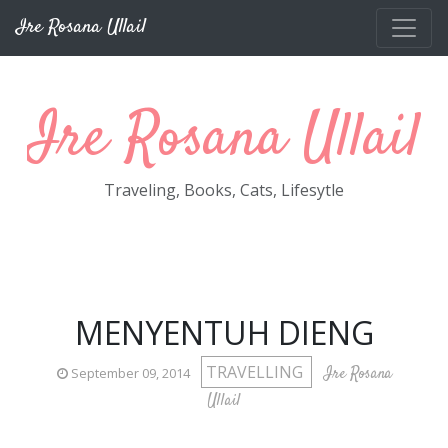
Skip to main content
Ire Rosana Ullail
Ire Rosana Ullail
Traveling, Books, Cats, Lifesytle
MENYENTUH DIENG
TRAVELLING
Ire Rosana
September 09, 2014
Ullail