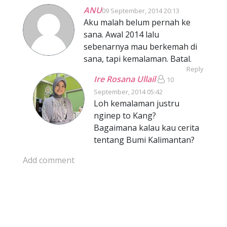
ANU
09 September, 2014 20:13
Aku malah belum pernah ke
sana. Awal 2014 lalu
sebenarnya mau berkemah di
sana, tapi kemalaman. Batal.
Reply
Ire Rosana Ullail
10
September, 2014 05:42
Loh kemalaman justru
nginep to Kang?
Bagaimana kalau kau cerita
tentang Bumi Kalimantan?
Add comment