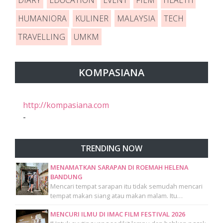
DIARY
EDUCATION
EVENT
FILM
HEALTH
HUMANIORA
KULINER
MALAYSIA
TECH
TRAVELLING
UMKM
KOMPASIANA
http://kompasiana.com
-
TRENDING NOW
MENAMATKAN SARAPAN DI ROEMAH HELENA
BANDUNG
Mencari tempat sarapan itu tidak semudah mencari
tempat makan siang atau makan malam. Itu…
MENCURI ILMU DI IMAC FILM FESTIVAL 2026