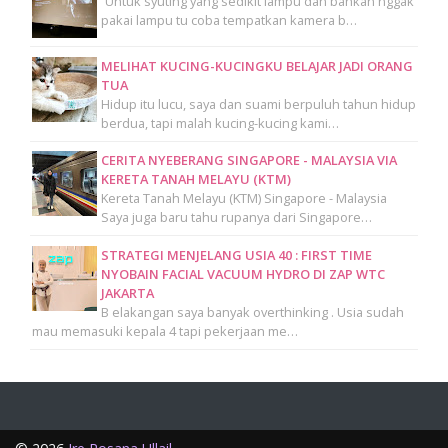
“Untuk syuting yang sedikit lampu dan bahkan nggak
pakai lampu tu coba tempatkan kamera b…
MELIHAT KUCING-KUCINGKU BELAJAR JADI ORANG
TUA
Hidup itu lucu, saya dan suami berpuluh tahun hidup
berdua, tapi malah kucing-kucing kami…
CERITA NYEBERANG SINGAPORE - MALAYSIA VIA
KERETA TANAH MELAYU (KTM)
Kereta Tanah Melayu (KTM) Singapore - Malaysia
Saya juga baru tahu rupanya dari Singapore…
STRATEGI MENJELANG USIA 40 : FIRST TIME
NYOBAIN FACIAL VACUUM HYDRO DI ZAP WTC
JAKARTA
B elakangan saya banyak overthinking . Usia sudah
mau memasuki kepala 4 tapi pekerjaan me…